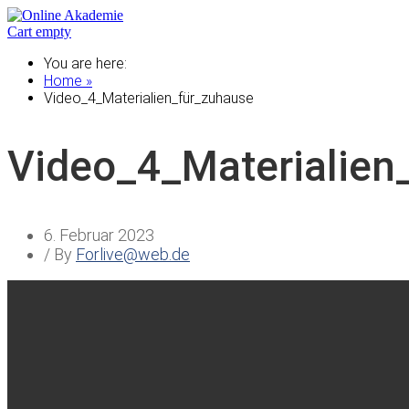
Cart empty
You are here:
Home »
Video_4_Materialien_für_zuhause
Video_4_Materialien
6. Februar 2023
/ By
Forlive@web.de