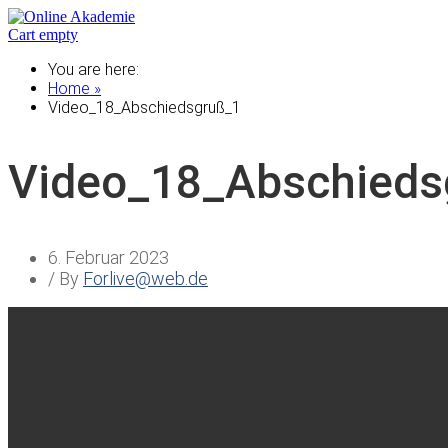
Cart empty
You are here:
Home »
Video_18_Abschiedsgruß_1
Video_18_Abschieds
6. Februar 2023
/ By
Forlive@web.de